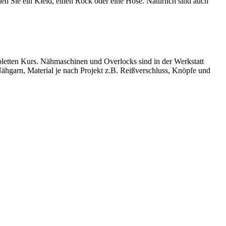
n Sie ein Kleid, einen Rock oder eine Hose. Natürlich sind auch
etten Kurs. Nähmaschinen und Overlocks sind in der Werkstatt
Nähgarn, Material je nach Projekt z.B. Reißverschluss, Knöpfe und