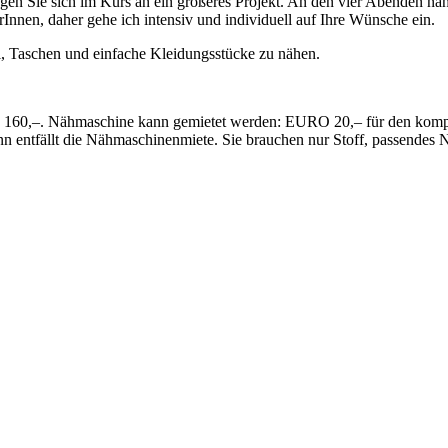
en Sie sich im Kurs an ein größeres Projekt. An den vier Abenden nähe
Innen, daher gehe ich intensiv und individuell auf Ihre Wünsche ein.
l, Taschen und einfache Kleidungsstücke zu nähen.
 160,–. Nähmaschine kann gemietet werden: EURO 20,– für den kompl
nn entfällt die Nähmaschinenmiete. Sie brauchen nur Stoff, passendes 