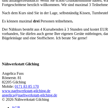
sind anfängerfreundlich! Wenn Sie schon Grundkenntnisse haben, wag
Fortgeschrittene herzlich willkommen. Wir sind maximal 3 Teilnehmer
Nach dem Kurs sind Sie in der Lage, selbstständig Kissen, Turnbeute
Es können maximal
drei
Personen teilnehmen
.
Der Nähkurs besteht aus 4 Kursabenden à 3 Stunden und kostet EUR
vorhanden, Sie dürfen auch gerne Ihre eigenen Geräte mitbringen, da
Bügeleinlage und eine Stoffschere. Ich berate Sie gerne!
Nähwerkstatt Gilching
Angelica Fuss
Römerstr. 81
82205
Gilching
Mobile:
0171 83 85 170
www.naehwerkstatt-gilching.de
angelica@naehwerkstatt-gilching.de
© 2026 Nähwerkstatt Gilching
AGB