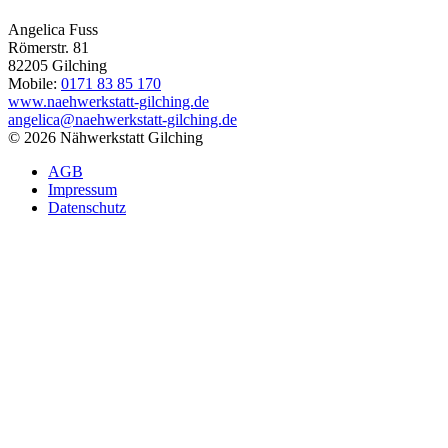
Angelica Fuss
Römerstr. 81
82205
Gilching
Mobile:
0171 83 85 170
www.naehwerkstatt-gilching.de
angelica@naehwerkstatt-gilching.de
© 2026 Nähwerkstatt Gilching
AGB
Impressum
Datenschutz