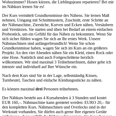
Wohnzimmer? Hosen kürzen, die Lieblingsjeans reparieren? Bei mir
im Nähkurs lernen Sie es!
Der Kurs vermittelt Grundkenntnisse des Nähens. Sie lernen Maß
nehmen, Umgang mit Schnittmustern, Zuschnitt, erste Schritte an
der Nähmaschine, Zierstiche, Kurven und Ecken nähen, Versäubern
und Verstürzen. Sie starten und üben bei Bedarf an einem einfachen
Probestück, um ein Gefühl für das Nähen zu bekommen. Wenn Sie
sich sicher fühlen wagen Sie sich an Ihr erstes Werk. Unsere
Nähmaschinen sind anfängerfreundlich! Wenn Sie schon
Grundkenntnisse haben, wagen Sie sich im Kurs an ein größeres
Projekt. An den vier Abenden nähen Sie ein Kleid, einen Rock oder
eine Hose. Natürlich sind auch Fortgeschrittene herzlich
willkommen. Wir sind maximal 3 TeilnehmerInnen, daher gehe ich
intensiv und individuell auf Ihre Wünsche ein.
Nach dem Kurs sind Sie in der Lage, selbstständig Kissen,
Turnbeutel, Taschen und einfache Kleidungsstücke zu nähen.
Es können maximal
drei
Personen teilnehmen
.
Der Nähkurs besteht aus 4 Kursabenden à 3 Stunden und kostet
EUR 160,–. Nähmaschine kann gemietet werden: EURO 20,– für
den kompletten Kurs. Nähmaschinen und Overlocks sind in der
Werkstatt vorhanden, Sie dürfen auch gerne Ihre eigenen Geräte